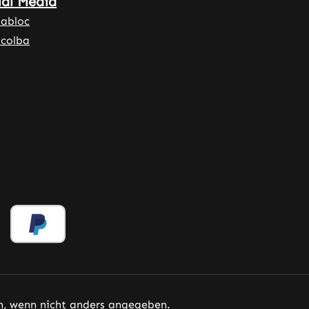
ial Media
-abloc
-colba
 wenn nicht anders angegeben.