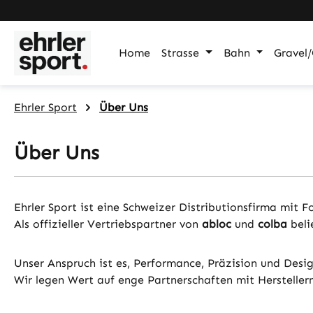
m Hauptinhalt springen
Zur Suche springen
Zur Hauptnavigation springen
Home
Strasse
Bahn
Gravel/
Ehrler Sport
Über Uns
Über Uns
Ehrler Sport ist eine Schweizer Distributionsfirma mi
Als offizieller Vertriebspartner von
abloc
und
colba
beli
Unser Anspruch ist es, Performance, Präzision und Desi
Wir legen Wert auf enge Partnerschaften mit Herstelle