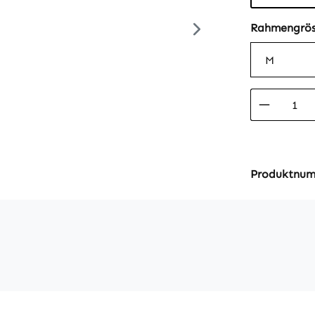
Rahmengrös
Produkt
Produktnu