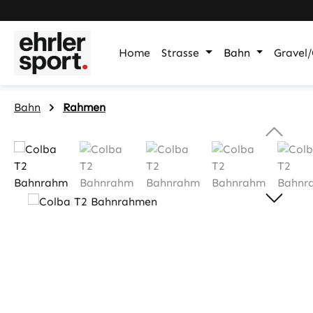
m Hauptinhalt springen
Zur Suche springen
Zur Hauptnavigation springen
Home
Strasse
Bahn
Gravel/
Bahn
Rahmen
Bildergalerie überspringen