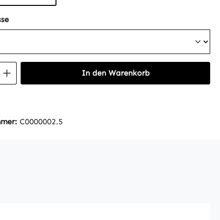
auswählen
se
 Anzahl: Gib den gewünschten Wert ein 
In den Warenkorb
mmer:
C0000002.5