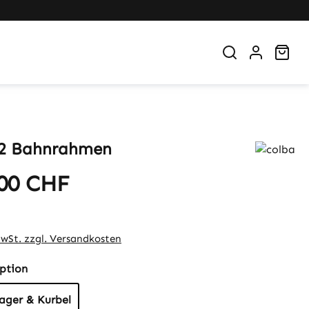
War
T2 Bahnrahmen
,00 CHF
eis:
MwSt. zzgl. Versandkosten
auswählen
ption
ager & Kurbel