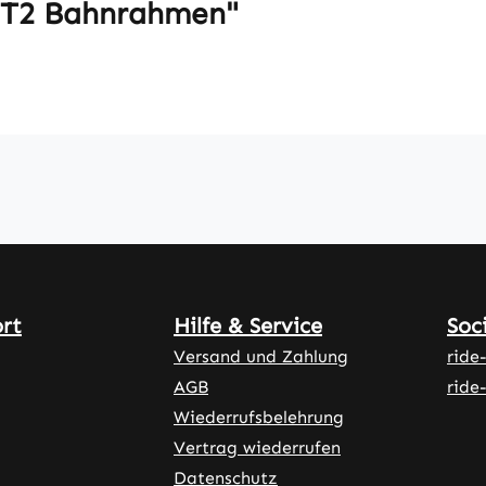
 T2 Bahnrahmen"
ort
Hilfe & Service
Soc
Versand und Zahlung
ride
AGB
ride
Wiederrufsbelehrung
Vertrag wiederrufen
Datenschutz